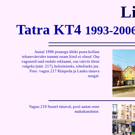
L
Tatra KT4
1993-200
Aastal 1996 peaaegu ühtki puna-kollast
tehasevärvides trammi enam liinil ei olnud. Osa
vaguneid said endale reklaami, osa värviti üleni
valgeks (näit. 217), helesiniseks, roheliseks jne.
Foto: vagun 217 Klaipeda ja Lauku tänava
nurgal.
Vagun 219 Suurel tänaval, pool aastat enne
mahakandmist.